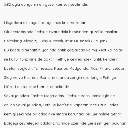
%82 oyla dünyanın en güzel kumsalı seçilmiştir.
0312
970
25
37
Likyalılara ait kayalara oyulmuş kral mezarları.
Ölüdeniz dışında Fethiye civarındaki birbirinden güzel kumsalları:
MUĞLA
Belcekız (Belceğiz), Çalış Kumsalı, İztuzu Kumsalı (Dalyan)
FETHİYE
Bu kadar alternatifin yanında antik çağlardan kalmış kent kalıntıları
ile kültür turizmine de açıktır. Fethiye çevresindeki antik kentlerin
bazıları şöyledir: Telmessos, Kaunos, Kadyanda, Tlos, Pınara, Letoon,
Sidyma ve Ksantos. Bunların dışında zengin eserleriyle Fethiye
Müzesi de turizme hizmet etmektedir.
Şövalye Adası: Tarihte Meğri adası, Fethiye Adası isimleriyle de
anılan Şövalye Adası; Fethiye körfezini kapatan ince uzun, lades
kemiği şeklinde bir adadır ve limanı korunaklı bir yer haline getirir.
Bölgeyi çevreleyen adalar zincirinde üzerinde yerleşim yeri bulunan