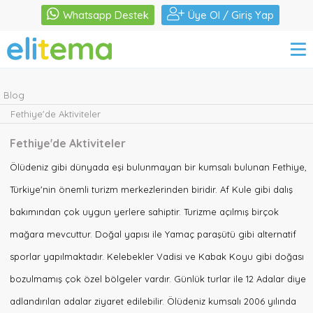
×
Whatsapp Destek
Üye Ol / Giriş Yap
Kiralık
Villalar
Blog
Bölgeler
Fethiye'de Aktiviteler
Fethiye'de Aktiviteler
Blog
Ölüdeniz gibi dünyada eşi bulunmayan bir kumsalı bulunan Fethiye,
Türkiye'nin önemli turizm merkezlerinden biridir. Af Kule gibi dalış
Hakkımızda
bakımından çok uygun yerlere sahiptir. Turizme açılmış birçok
İletişim
mağara mevcuttur. Doğal yapısı ile Yamaç paraşütü gibi alternatif
sporlar yapılmaktadır. Kelebekler Vadisi ve Kabak Koyu gibi doğası
bozulmamış çok özel bölgeler vardır. Günlük turlar ile 12 Adalar diye
adlandırılan adalar ziyaret edilebilir. Ölüdeniz kumsalı 2006 yılında