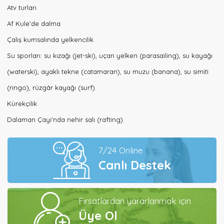
Atv turları
Af Kule'de dalma
Çalış kumsalında yelkencilik
Su sporları: su kızağı (jet-ski), uçan yelken (parasailing), su kayağı
(waterski), ayaklı tekne (catamaran), su muzu (banana), su simiti
(ringo), rüzgâr kayağı (surf)
Kürekçilik
Dalaman Çayı'nda nehir salı (rafting)
7/24 Online
Canlı Destek
Fırsatlardan yararlanmak için
Üye Ol